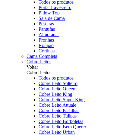
Todos os produtos
Porta Travesseiro
Pillow Top
Saia de Cama
Peseiras
Pantufas
Almofadas
Fronhas
Roupão
Cortinas
Cama Completa
Cobre Leitos
Voltar
Cobre Leitos
Todos os produtos
Cobre Leito Solteiro
Cobre Leito Queen
Cobre Leito King
Cobre Leito Super King
Cobre Leito Attuale
Cobre Leito Pastilhas
Cobre Leito Tulipas
Cobre Leito Borboletas
Cobre Leito Bem Querer
Cobre Leito Urban