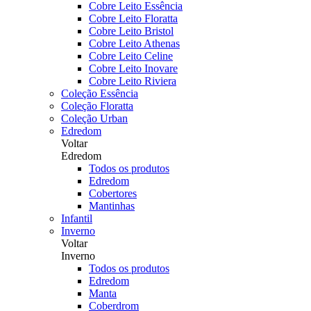
Cobre Leito Essência
Cobre Leito Floratta
Cobre Leito Bristol
Cobre Leito Athenas
Cobre Leito Celine
Cobre Leito Inovare
Cobre Leito Riviera
Coleção Essência
Coleção Floratta
Coleção Urban
Edredom
Voltar
Edredom
Todos os produtos
Edredom
Cobertores
Mantinhas
Infantil
Inverno
Voltar
Inverno
Todos os produtos
Edredom
Manta
Coberdrom