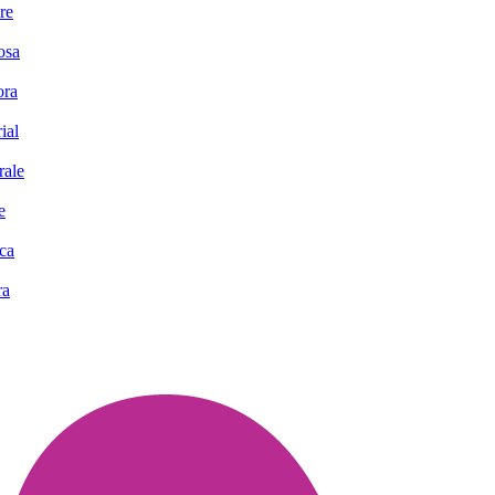
re
osa
ora
ial
rale
e
ca
ra