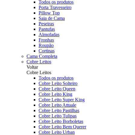
Todos os produtos
Porta Travesseiro
Pillow Top
Saia de Cama
Peseiras
Pantufas
Almofadas
Fronhas
Roupão
Cortinas
Cama Completa
Cobre Leitos
Voltar
Cobre Leitos
Todos os produtos
Cobre Leito Solteiro
Cobre Leito Queen
Cobre Leito King
Cobre Leito Super King
Cobre Leito Attuale
Cobre Leito Pastilhas
Cobre Leito Tulipas
Cobre Leito Borboletas
Cobre Leito Bem Querer
Cobre Leito Urban