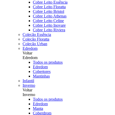
Cobre Leito Essência
Cobre Leito Floratta
Cobre Leito Bristol
Cobre Leito Athenas
Cobre Leito Celine
Cobre Leito Inovare
Cobre Leito Riviera
Coleção Essência
Coleção Floratta
Coleção Urban
Edredom
Voltar
Edredom
Todos os produtos
Edredom
Cobertores
Mantinhas
Infantil
Inverno
Voltar
Inverno
Todos os produtos
Edredom
Manta
Coberdrom