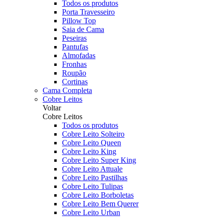
Todos os produtos
Porta Travesseiro
Pillow Top
Saia de Cama
Peseiras
Pantufas
Almofadas
Fronhas
Roupão
Cortinas
Cama Completa
Cobre Leitos
Voltar
Cobre Leitos
Todos os produtos
Cobre Leito Solteiro
Cobre Leito Queen
Cobre Leito King
Cobre Leito Super King
Cobre Leito Attuale
Cobre Leito Pastilhas
Cobre Leito Tulipas
Cobre Leito Borboletas
Cobre Leito Bem Querer
Cobre Leito Urban