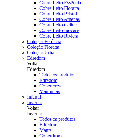
Cobre Leito Essência
Cobre Leito Floratta
Cobre Leito Bristol
Cobre Leito Athenas
Cobre Leito Celine
Cobre Leito Inovare
Cobre Leito Riviera
Coleção Essência
Coleção Floratta
Coleção Urban
Edredom
Voltar
Edredom
Todos os produtos
Edredom
Cobertores
Mantinhas
Infantil
Inverno
Voltar
Inverno
Todos os produtos
Edredom
Manta
Coberdrom