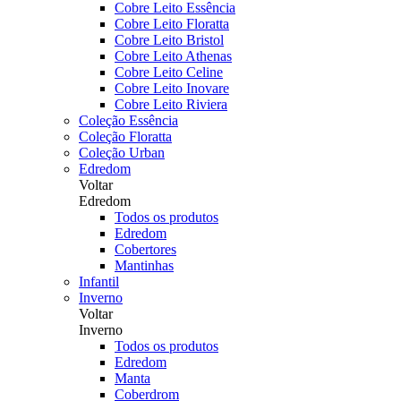
Cobre Leito Essência
Cobre Leito Floratta
Cobre Leito Bristol
Cobre Leito Athenas
Cobre Leito Celine
Cobre Leito Inovare
Cobre Leito Riviera
Coleção Essência
Coleção Floratta
Coleção Urban
Edredom
Voltar
Edredom
Todos os produtos
Edredom
Cobertores
Mantinhas
Infantil
Inverno
Voltar
Inverno
Todos os produtos
Edredom
Manta
Coberdrom