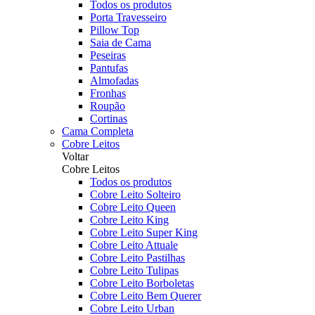
Todos os produtos
Porta Travesseiro
Pillow Top
Saia de Cama
Peseiras
Pantufas
Almofadas
Fronhas
Roupão
Cortinas
Cama Completa
Cobre Leitos
Voltar
Cobre Leitos
Todos os produtos
Cobre Leito Solteiro
Cobre Leito Queen
Cobre Leito King
Cobre Leito Super King
Cobre Leito Attuale
Cobre Leito Pastilhas
Cobre Leito Tulipas
Cobre Leito Borboletas
Cobre Leito Bem Querer
Cobre Leito Urban