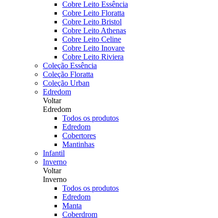
Cobre Leito Essência
Cobre Leito Floratta
Cobre Leito Bristol
Cobre Leito Athenas
Cobre Leito Celine
Cobre Leito Inovare
Cobre Leito Riviera
Coleção Essência
Coleção Floratta
Coleção Urban
Edredom
Voltar
Edredom
Todos os produtos
Edredom
Cobertores
Mantinhas
Infantil
Inverno
Voltar
Inverno
Todos os produtos
Edredom
Manta
Coberdrom