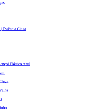
ças
| Essência Cinza
ençol Elástico Azul
zul
 Cinza
Palha
as
Vinho