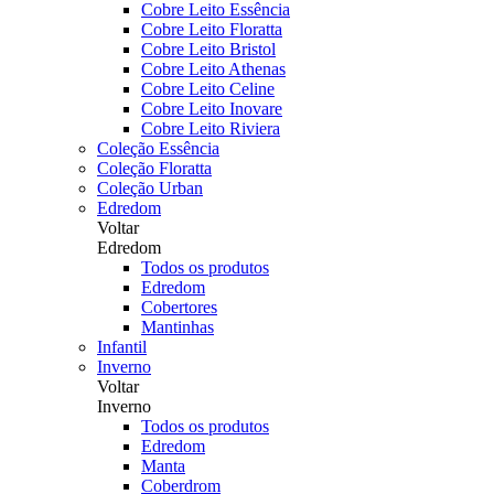
Cobre Leito Essência
Cobre Leito Floratta
Cobre Leito Bristol
Cobre Leito Athenas
Cobre Leito Celine
Cobre Leito Inovare
Cobre Leito Riviera
Coleção Essência
Coleção Floratta
Coleção Urban
Edredom
Voltar
Edredom
Todos os produtos
Edredom
Cobertores
Mantinhas
Infantil
Inverno
Voltar
Inverno
Todos os produtos
Edredom
Manta
Coberdrom