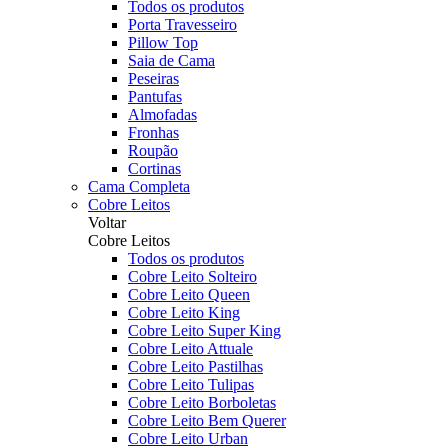
Todos os produtos
Porta Travesseiro
Pillow Top
Saia de Cama
Peseiras
Pantufas
Almofadas
Fronhas
Roupão
Cortinas
Cama Completa
Cobre Leitos
Voltar
Cobre Leitos
Todos os produtos
Cobre Leito Solteiro
Cobre Leito Queen
Cobre Leito King
Cobre Leito Super King
Cobre Leito Attuale
Cobre Leito Pastilhas
Cobre Leito Tulipas
Cobre Leito Borboletas
Cobre Leito Bem Querer
Cobre Leito Urban