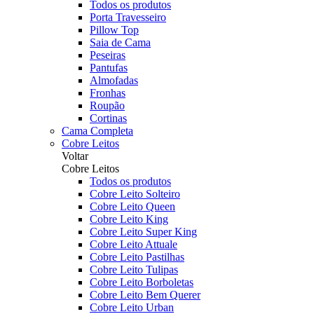
Todos os produtos
Porta Travesseiro
Pillow Top
Saia de Cama
Peseiras
Pantufas
Almofadas
Fronhas
Roupão
Cortinas
Cama Completa
Cobre Leitos
Voltar
Cobre Leitos
Todos os produtos
Cobre Leito Solteiro
Cobre Leito Queen
Cobre Leito King
Cobre Leito Super King
Cobre Leito Attuale
Cobre Leito Pastilhas
Cobre Leito Tulipas
Cobre Leito Borboletas
Cobre Leito Bem Querer
Cobre Leito Urban