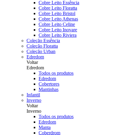
Cobre Leito Essência
Cobre Leito Floratta
Cobre Leito Bristol
Cobre Leito Athenas
Cobre Leito Celine
Cobre Leito Inovare
Cobre Leito Riviera
Coleção Essência
Coleção Floratta
Coleção Urban
Edredom
Voltar
Edredom
Todos os produtos
Edredom
Cobertores
Mantinhas
Infantil
Inverno
Voltar
Inverno
Todos os produtos
Edredom
Manta
Coberdrom